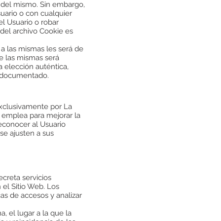
és del mismo. Sin embargo,
uario o con cualquier
l Usuario o robar
del archivo Cookie es
 a las mismas les será de
 de las mismas será
 elección auténtica,
 y documentado.
exclusivamente por La
 emplea para mejorar la
econocer al Usuario
se ajusten a sus
creta servicios
 el Sitio Web. Los
cas de accesos y analizar
, el lugar a la que la