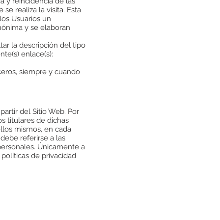
 y reincidencia de las
se realiza la visita. Esta
 los Usuarios un
anónima y se elaboran
ar la descripción del tipo
nte(s) enlace(s):
rceros, siempre y cuando
artir del Sitio Web. Por
s titulares de dichas
ellos mismos, en cada
debe referirse a las
personales. Únicamente a
políticas de privacidad