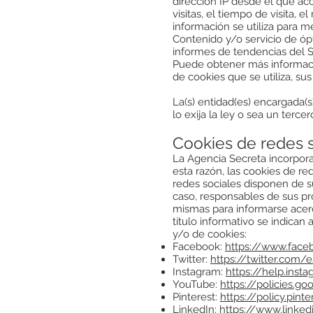
dirección IP desde el que ac
visitas, el tiempo de visita, 
información se utiliza para m
Contenido y/o servicio de óp
informes de tendencias del Sit
Puede obtener más información
de cookies que se utiliza, sus 
La(s) entidad(es) encargada(
lo exija la ley o sea un terc
Cookies de redes 
La Agencia Secreta incorpora 
esta razón, las cookies de r
redes sociales disponen de s
caso, responsables de sus pro
mismas para informarse acerc
título informativo se indican
y/o de cookies:
Facebook:
https://www.face
Twitter:
https://twitter.com/
Instagram:
https://help.ins
YouTube:
https://policies.g
Pinterest:
https://policy.pint
LinkedIn:
https://www.linked