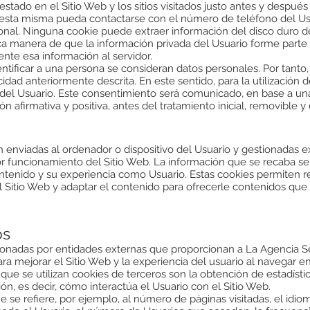
estado en el Sitio Web y los sitios visitados justo antes y despu
esta misma pueda contactarse con el número de teléfono del Us
nal. Ninguna cookie puede extraer información del disco duro de
ca manera de que la información privada del Usuario forme parte 
nte esa información al servidor.
ntificar a una persona se consideran datos personales. Por tanto,
acidad anteriormente descrita. En este sentido, para la utilización
del Usuario. Este consentimiento será comunicado, en base a una
n afirmativa y positiva, antes del tratamiento inicial, removible
 enviadas al ordenador o dispositivo del Usuario y gestionadas 
r funcionamiento del Sitio Web. La información que se recaba se
ontenido y su experiencia como Usuario. Estas cookies permiten r
l Sitio Web y adaptar el contenido para ofrecerle contenidos que 
os
tionadas por entidades externas que proporcionan a La Agencia Se
ra mejorar el Sitio Web y la experiencia del usuario al navegar en
s que se utilizan cookies de terceros son la obtención de estadísti
ón, es decir, cómo interactúa el Usuario con el Sitio Web.
 se refiere, por ejemplo, al número de páginas visitadas, el idioma