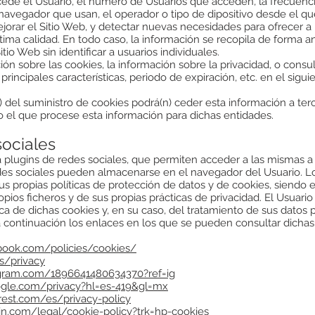
cede el Usuario, el número de Usuarios que acceden, la frecuencia
el navegador que usan, el operador o tipo de dipositivo desde el que 
ejorar el Sitio Web, y detectar nuevas necesidades para ofrecer a
tima calidad. En todo caso, la información se recopila de forma 
io Web sin identificar a usuarios individuales.
 sobre las cookies, la información sobre la privacidad, o consult
principales características, periodo de expiración, etc. en el siguie
s) del suministro de cookies podrá(n) ceder esta información a te
ero el que procese esta información para dichas entidades.
sociales
plugins de redes sociales, que permiten acceder a las mismas a p
edes sociales pueden almacenarse en el navegador del Usuario. Lo
us propias políticas de protección de datos y de cookies, siendo 
pios ficheros y de sus propias prácticas de privacidad. El Usuario 
a de dichas cookies y, en su caso, del tratamiento de sus datos 
 a continuación los enlaces en los que se pueden consultar dichas 
book.com/policies/cookies/
es/privacy
tagram.com/1896641480634370?ref=ig
oogle.com/privacy?hl=es-419&gl=mx
erest.com/es/privacy-policy
in.com/legal/cookie-policy?trk=hp-cookies